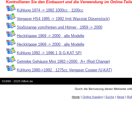
Kontrollieren Sie den Einbauort und die Verwendung im Online-Teile
Kühlung 1974 -> 1992 1000cc , 1100cc
Vergaser HS4 1985 -> 1992 (mit Waxstat Düsenstock)
Stoßstange vorn/hinten und Hörner , 1959 -> 2000
Heckklappe 1969 -> 2000 , alle Modelle
Heckklappe 1969 -> 2000 , alle Modelle
Kühlung 1992 -> 1996 1,3i G-KAT SPi
Getriebe Gehäuse Mini 1982->2000 , A+ (Rod Change)
Kühlung 1990->1992 , 1275cc Vergaser Cooper (U-KAT)
©1999 - 2025 Allbrit.de
Durch die Benutzung dieser Webseite erkl
Home
|
Online Katalog
|
Suche
|
News
|
Rol