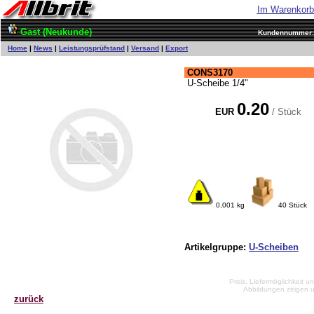
Im Warenkor
Gast (Neukunde)
Kundennummer
Home
|
News
|
Leistungsprüfstand
|
Versand
|
Export
CONS3170
U-Scheibe 1/4"
0.20
EUR
/ Stück
0,001 kg
40 Stück
Artikelgruppe:
U-Scheiben
Preis, Liefermöglichkeit un
Abbildungen zeigen 
zurück